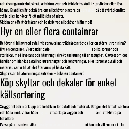
och rivningsmaterial, skrot, schaktmassor och trädgårdsavfall, i storsäckar eller lösa
högar. Kranbilen är också bra om ni behöver placera en
container
på ett svåråtkomligt
ställe eller behöver få ett miljöskåp på plats.
Skicka en offertförfrågan och beskriv vad ni behöver hjälp med!
Hyr en eller flera containrar
Behöver ni bli av med avfall vid renovering, trädgårdsarbete eller en större utrensning?
Hyr en container. Vi erbjuder både
täckta och öppna containrar
i olika former och
storlekar, med leverans och hämtning i direkt anslutning till er fastighet. Oavsett om det
handlar om blandat avfall vid utrensningar och renoveringar, eller sorterat avfall och
material, ser vi till att det återvinns på bästa sätt.
Slipp resor till återvinningscentralen – boka en container!
Köp skyltar och dekaler för enkel
källsortering
Snygga till och märk upp era behållare för avfall och material. Det gör det lätt att sortera
och hålla rent. Vi har både
skyltar
att sätta på väggen och
dekaler
som att klistra på
behållare.
Passa på att se över vilka
olika typer av avfall och material
ni kan och vill sortera i . Ju