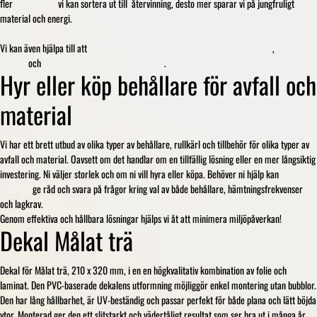
fler
avfallstyper
vi kan sortera ut till återvinning, desto mer sparar vi på jungfruligt
material och energi.
Vi kan även hjälpa till att
planera, utforma och skylta upp ert miljörum,
städa
,
tvätta
sopkärl
och
ta hand om trasiga för återvinning
.
Hyr eller köp behållare för avfall och
material
Vi har ett brett utbud av olika typer av behållare, rullkärl och tillbehör för olika typer av
avfall och material. Oavsett om det handlar om en tillfällig lösning eller en mer långsiktig
investering. Ni väljer storlek och om ni vill hyra eller köpa. Behöver ni hjälp kan
våra
experter
ge råd och svara på frågor kring val av både behållare, hämtningsfrekvenser
och lagkrav.
Genom effektiva och hållbara lösningar hjälps vi åt att minimera miljöpåverkan!
Dekal Målat trä
Dekal för Målat trä, 210 x 320 mm, i en en högkvalitativ kombination av folie och
laminat. Den PVC-baserade dekalens utformning möjliggör enkel montering utan bubblor.
Den har lång hållbarhet, är UV-beständig och passar perfekt för både plana och lätt böjda
ytor. Monterad ger den ett slitstarkt och vädertåligt resultat som ser bra ut i många år.