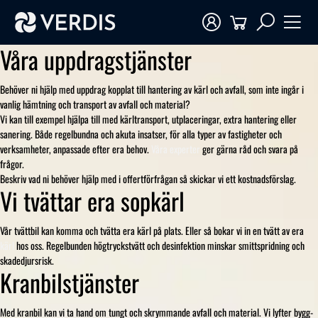
Våra uppdragstjänster
Behöver ni hjälp med uppdrag kopplat till hantering av kärl och avfall, som inte ingår i
vanlig hämtning och transport av avfall och material?
Vi kan till exempel hjälpa till med kärltransport, utplaceringar, extra hantering eller
sanering. Både regelbundna och akuta insatser, för alla typer av fastigheter och
verksamheter, anpassade efter era behov.
Våra experter
ger gärna råd och svara på
frågor.
Beskriv vad ni behöver hjälp med i offertförfrågan så skickar vi ett kostnadsförslag.
Vi tvättar era sopkärl
Vår tvättbil kan komma och tvätta era kärl på plats. Eller så bokar vi in en tvätt av era
kärl
hos oss. Regelbunden högtryckstvätt och desinfektion minskar smittspridning och
skadedjursrisk.
Kranbilstjänster
Med kranbil kan vi ta hand om tungt och skrymmande avfall och material. Vi lyfter bygg-