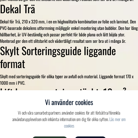
Dekal Trä
Dekal för Trä, 210 x 320 mm, i en en högkvalitativ kombination av folie och laminat. Den
PVC-baserade dekalens utformning möjliggör enkel montering utan bubblor. Den har lång
hållbarhet, är UV-beständig och passar perfekt för både plana och lätt böjda ytor.
Monterad ger den ett slitstarkt och vädertåligt resultat som ser bra ut i många år.
Skylt Sorteringsguide liggande
format
Skylt med sorteringsguide för olika typer av avfall och material. Liggande format 170 x
1000 mm i PVC.
Liftdumpercontainer täckt, 10 m³,
Vi använder cookies
med hängande baklucka och
Vi och våra samarbetspartners använder cookies för att förbättra/förenkla
mellanvägg för olika material.
användarupplevelsen och inhämta information om dig för olika syften.
Läs mer om
cookies
Täckt liftdumpercontainer, 10 m³, med hängande baklucka och två luckpar på sidan med
vägg emellan för sortering av olika material. Färgen på containern kan variera.