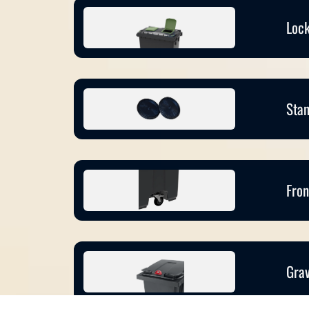
Lock
Stan
Fron
Grav