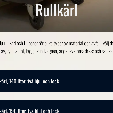
Rullkärl
du rullkärl och tillbehör för olika typer av material och avfall. Välj 
 av, fyll i antal, lägg i kundvagnen, ange leveransadress och skicka 
kärl, 140 liter, två hjul och lock
kärl, 190 liter, två hjul och lock