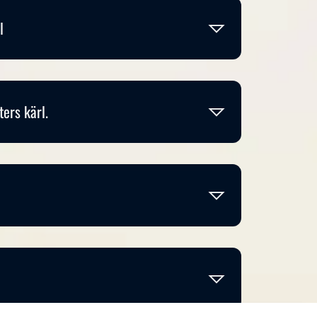
l
ters kärl.