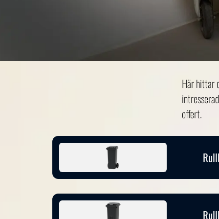
Här hittar 
intresserad
offert.
Rull
Rull