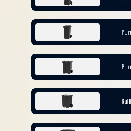
PL r
PL r
Rull