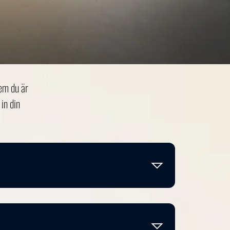
dem du är
in din