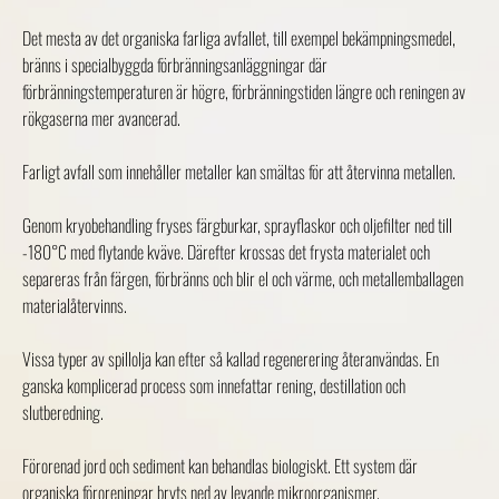
Det mesta av det organiska farliga avfallet, till exempel bekämpningsmedel,
bränns i specialbyggda förbränningsanläggningar där
förbränningstemperaturen är högre, förbränningstiden längre och reningen av
rökgaserna mer avancerad.
Farligt avfall som innehåller metaller kan smältas för att återvinna metallen.
Genom kryobehandling fryses färgburkar, sprayflaskor och oljefilter ned till
-180°C med flytande kväve. Därefter krossas det frysta materialet och
separeras från färgen, förbränns och blir el och värme, och metallemballagen
materialåtervinns.
Vissa typer av spillolja kan efter så kallad regenerering återanvändas. En
ganska komplicerad process som innefattar rening, destillation och
slutberedning.
Förorenad jord och sediment kan behandlas biologiskt. Ett system där
organiska föroreningar bryts ned av levande mikroorganismer.