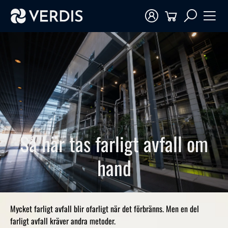
Så här tas farligt avfall om
hand
Mycket farligt avfall blir ofarligt när det förbränns. Men en del
farligt avfall kräver andra metoder.