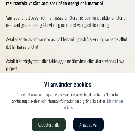
resurseffektivt sätt som spar både energi och material.
Vanligast är att bygg- och rivningsavfall återvinns som konstruktionsmaterial,
näst vanligast är energiåtervinning och minst vanligast deponering.
Avfallet sorteras och separeras. I all behandling och återvinning sorteras alltid
det farliga avfallet ut.
Asfalt från vägbyggen eller takbeläggning återvinns eller återanvändas i nya
projekt.
Tegelstenar, tegelfragment, sten, grus och betongavfall kan återanvändas eller
Vi använder cookies
användas som fyllnadsmaterial.
Vi och våra samarbetspartners använder cookies för att förbättra/förenkla
användarupplevelsen och inhämta information om dig för olika syften.
Läs mer om
Planglas från fönster, Isoleringsmaterial, gipsplattor och gipsbaserade
cookies
byggmaterial kan återvinnas och användas i ny produktion.
Acceptera alla
Anpassa val
Verdis AB
020-150 520