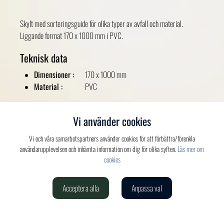
Skylt med sorteringsguide för olika typer av avfall och material.
Liggande format 170 x 1000 mm i PVC.
Teknisk data
Dimensioner :
170 x 1000 mm
Material :
PVC
Färger
Vi använder cookies
Blå
Vi och våra samarbetspartners använder cookies för att förbättra/förenkla
användarupplevelsen och inhämta information om dig för olika syften.
Läs mer om
cookies
Acceptera alla
Anpassa val
Verdis AB
020-150 520
info@verdis.se
cookieinställningar