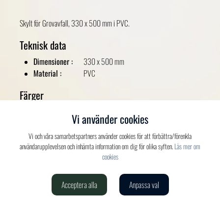
Skylt för Grovavfall, 330 x 500 mm i PVC.
Teknisk data
Dimensioner :
330 x 500 mm
Material :
PVC
Färger
Svart
Vi använder cookies
Vi och våra samarbetspartners använder cookies för att förbättra/förenkla
användarupplevelsen och inhämta information om dig för olika syften.
Läs mer om
cookies
Acceptera alla
Anpassa val
Verdis AB
020-150 520
info@verdis.se
cookieinställningar