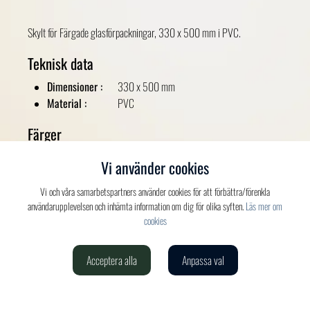
Skylt för Färgade glasförpackningar, 330 x 500 mm i PVC.
Teknisk data
Dimensioner :
330 x 500 mm
Material :
PVC
Färger
Grön
Vi använder cookies
Vi och våra samarbetspartners använder cookies för att förbättra/förenkla
användarupplevelsen och inhämta information om dig för olika syften.
Läs mer om
cookies
Acceptera alla
Anpassa val
Verdis AB
020-150 520
info@verdis.se
cookieinställningar