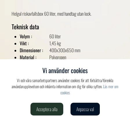
Helgul riskavfallsbox 60 liter, med handtag utan lock.
Teknisk data
Volym :
60 liter
Vikt :
1,45 kg
Dimensioner :
400x300x650 mm
Material :
Polypropen
Färger
Vi använder cookies
Gul
Vi och våra samarbetspartners använder cookies för att förbättra/förenkla
användarupplevelsen och inhämta information om dig för olika syften.
Läs mer om
cookies
Acceptera alla
Anpassa val
Verdis AB
020-150 520
info@verdis.se
cookieinställningar