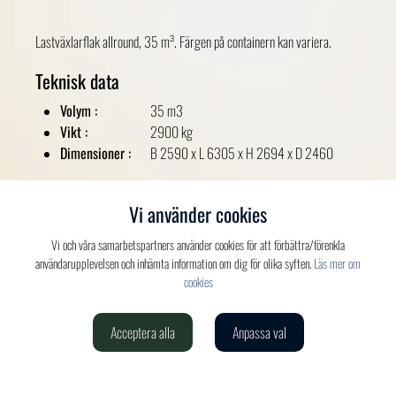
Lastväxlarflak allround, 35 m³. Färgen på containern kan variera.
Teknisk data
Volym :
35 m3
Vikt :
2900 kg
Dimensioner :
B 2590 x L 6305 x H 2694 x D 2460
Vi använder cookies
Vi och våra samarbetspartners använder cookies för att förbättra/förenkla
användarupplevelsen och inhämta information om dig för olika syften.
Läs mer om
cookies
Acceptera alla
Anpassa val
Verdis AB
020-150 520
info@verdis.se
cookieinställningar