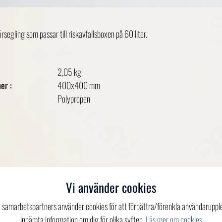
rsegling som passar till riskavfallsboxen på 60 liter.
2,05 kg
er :
400x400 mm
Polypropen
Vi använder cookies
a samarbetspartners använder cookies för att förbättra/förenkla användaruppl
inhämta information om dig för olika syften.
Läs mer om cookies