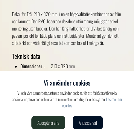
Dekal för Trä, 210 x 320 mm, i en en högkvalitativ kombination av folie
och laminat. Den PVC-baserade dekalens utformning möjliggör enkel
montering utan bubblor. Den har lång hållbarhet, är UV-beständig och
passar perfekt för både plana och lätt böjda ytor. Monterad ger den ett
slitstarkt och vädertåligt resultat som ser bra ut i många år.
Teknisk data
Dimensioner :
210 x 320 mm
Material :
PVC, Orajet 3551 tillsammans med Oraguard
215, en högkvalitativ kombination av folie och
Vi använder cookies
laminat.
Vi och våra samarbetspartners använder cookies för att förbättra/förenkla
användarupplevelsen och inhämta information om dig för olika syften.
Läs mer om
Färger
cookies
Blå
Acceptera alla
Anpassa val
Verdis AB
020-150 520