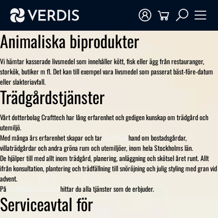
Animaliska biprodukter
Vi hämtar kasserade livsmedel som innehåller kött, fisk eller ägg från restauranger,
storkök, butiker m fl. Det kan till exempel vara livsmedel som passerat bäst-före-datum
eller slakteriavfall.
Trädgårdstjänster
Vårt dotterbolag Crafttech har lång erfarenhet och gedigen kunskap om trädgård och
utemiljö.
Med många års erfarenhet skapar och tar
Crafttech
hand om bostadsgårdar,
villaträdgårdar och andra gröna rum och utemiljöer, inom hela Stockholms län.
De hjälper till med allt inom trädgård, planering, anläggning och skötsel året runt. Allt
ifrån konsultation, plantering och trädfällning till snöröjning och julig styling med gran vid
advent.
På
crafttechs webbplats
hittar du alla tjänster som de erbjuder.
Serviceavtal för