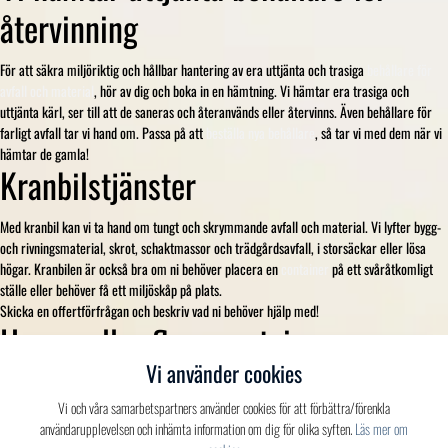
återvinning
För att säkra miljöriktig och hållbar hantering av era uttjänta och trasiga
behållare för
avfall och material
, hör av dig och boka in en hämtning. Vi hämtar era trasiga och
uttjänta kärl, ser till att de saneras och återanvänds eller återvinns. Även behållare för
farligt avfall tar vi hand om. Passa på att
beställa nya behållare
, så tar vi med dem när vi
hämtar de gamla!
Kranbilstjänster
Med kranbil kan vi ta hand om tungt och skrymmande avfall och material. Vi lyfter bygg-
och rivningsmaterial, skrot, schaktmassor och trädgårdsavfall, i storsäckar eller lösa
högar. Kranbilen är också bra om ni behöver placera en
container
på ett svåråtkomligt
ställe eller behöver få ett miljöskåp på plats.
Skicka en offertförfrågan och beskriv vad ni behöver hjälp med!
Hyr en eller flera containrar
Vi använder cookies
Behöver ni bli av med avfall vid renovering, trädgårdsarbete eller en större utrensning?
Hyr en container. Vi erbjuder både
täckta och öppna containrar
i olika former och
Vi och våra samarbetspartners använder cookies för att förbättra/förenkla
storlekar, med leverans och hämtning i direkt anslutning till er fastighet. Oavsett om det
användarupplevelsen och inhämta information om dig för olika syften.
Läs mer om
handlar om blandat avfall vid utrensningar och renoveringar, eller sorterat avfall och