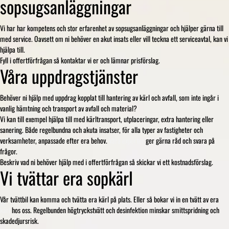
sopsugsanläggningar
Vi har har kompetens och stor erfarenhet av sopsugsanläggningar och hjälper gärna till
med service. Oavsett om ni behöver en akut insats eller vill teckna ett serviceavtal, kan vi
hjälpa till.
Fyll i offertförfrågan så kontaktar vi er och lämnar prisförslag.
Våra uppdragstjänster
Behöver ni hjälp med uppdrag kopplat till hantering av kärl och avfall, som inte ingår i
vanlig hämtning och transport av avfall och material?
Vi kan till exempel hjälpa till med kärltransport, utplaceringar, extra hantering eller
sanering. Både regelbundna och akuta insatser, för alla typer av fastigheter och
verksamheter, anpassade efter era behov.
Våra experter
ger gärna råd och svara på
frågor.
Beskriv vad ni behöver hjälp med i offertförfrågan så skickar vi ett kostnadsförslag.
Vi tvättar era sopkärl
Vår tvättbil kan komma och tvätta era kärl på plats. Eller så bokar vi in en tvätt av era
kärl
hos oss. Regelbunden högtryckstvätt och desinfektion minskar smittspridning och
skadedjursrisk.