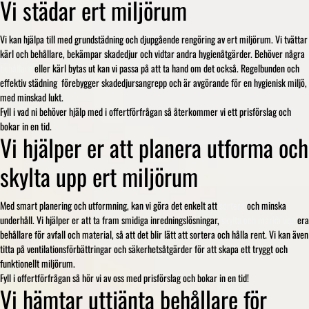
Vi städar ert miljörum
Vi kan hjälpa till med grundstädning och djupgående rengöring av ert miljörum. Vi tvättar
kärl och behållare, bekämpar skadedjur och vidtar andra hygienåtgärder. Behöver några
behållare
eller kärl bytas ut kan vi passa på att ta hand om det också. Regelbunden och
effektiv städning förebygger skadedjursangrepp och är avgörande för en hygienisk miljö,
med minskad lukt.
Fyll i vad ni behöver hjälp med i offertförfrågan så återkommer vi ett prisförslag och
bokar in en tid.
Vi hjälper er att planera utforma och
skylta upp ert miljörum
Med smart planering och utformning, kan vi göra det enkelt att
sortera
och minska
underhåll. Vi hjälper er att ta fram smidiga inredningslösningar,
skylta och märka upp
era
behållare för avfall och material, så att det blir lätt att sortera och hålla rent. Vi kan även
titta på ventilationsförbättringar och säkerhetsåtgärder för att skapa ett tryggt och
funktionellt miljörum.
Fyll i offertförfrågan så hör vi av oss med prisförslag och bokar in en tid!
Vi hämtar uttjänta behållare för