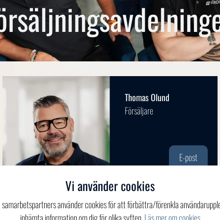
örsäljningsavdelning
Thomas Olund
Försäljare
E-post
Vi använder cookies
a samarbetspartners använder cookies för att förbättra/förenkla användaruppl
inhämta information om dig för olika syften.
Läs mer om cookies