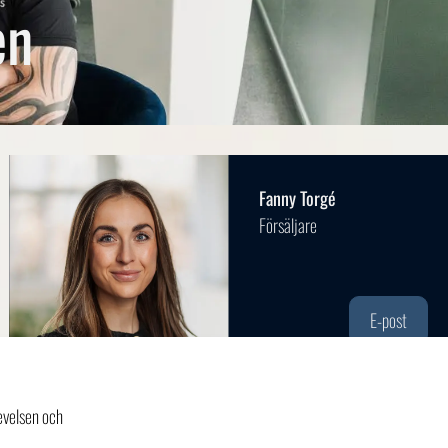
en
Fanny Torgé
Försäljare
E-post
evelsen och