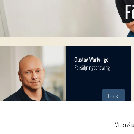
F
Gustav Warfvinge
Försäljningsansvarig
E-post
Vi och vår